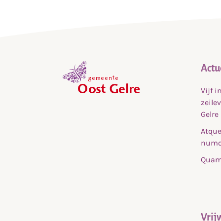
Actu
Vijf 
,
zeile
home
Gelre
Atque
numq
Quam 
Vrij