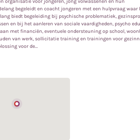
en organisatie voor jongeren, jong volwassenen en hun
elang begeleidt en coacht jongeren met een hulpvraag waar hi
lang biedt begeleiding bij psychische problematiek, gezinsp
sen en bij het aanleren van sociale vaardigheden, psycho edu
aan met financiën, eventuele ondersteuning op school, woonb
den van werk, sollicitatie training en trainingen voor gezinn
lossing voor de...
en organisatie voor jongeren, jong volwassenen en hun
elang begeleidt en coacht jongeren met een hulpvraag waar hi
lang biedt begeleiding bij psychische problematiek, gezinsp
an Belang' is om samen met de jongeren te zoeken naar de ju
sen en bij het aanleren van sociale vaardigheden, psycho edu
e maken en daarbij hun eigen weg te bewandelen in goede ba
aan met financiën, eventuele ondersteuning op school, woonb
den van werk, sollicitatie training en trainingen voor gezinn
plossing voor de problemen die zij binnen het gezin ervaren.