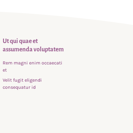
Ut qui quae et
assumenda voluptatem
Rem magni enim occaecati
et
Velit fugit eligendi
consequatur id