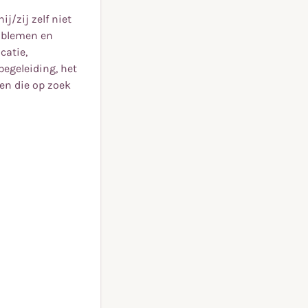
j/zij zelf niet
roblemen en
catie,
egeleiding, het
en die op zoek
j/zij zelf niet
roblemen en
iste manier om
catie,
lans met hun
egeleiding, het
en die op zoek