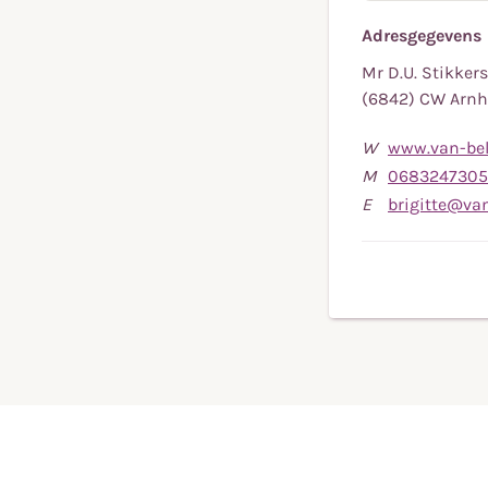
Adresgegevens
Mr D.U. Stikkers
(6842) CW Arn
W
www.van-bel
M
0683247305
E
brigitte@van