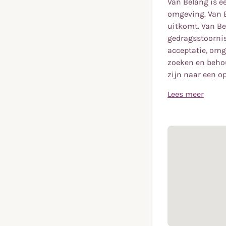
Van Belang is e
omgeving. Van B
uitkomt. Van Be
gedragsstoornis
acceptatie, omg
zoeken en behou
zijn naar een op
Lees meer
Van Belang is e
Doelstelling
omgeving. Van B
uitkomt. Van Be
Het doel van 'V
gedragsstoornis
eigen keuzes t
acceptatie, omg
omgeving.
zoeken en behou
zijn naar een o