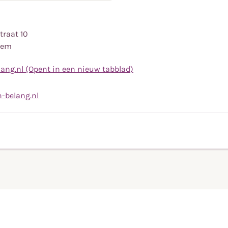
traat 10
hem
ang.nl (Opent in een nieuw tabblad)
Bel
naar
Stuur
-belang.nl
mobiele
een
telefoonnummer
e-
0683247305
mail
naar
brigitte@van-
belang.nl