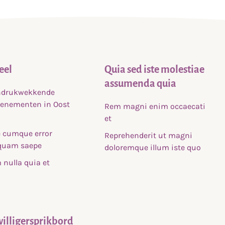
eel
Quia sed iste molestiae
assumenda quia
indrukwekkende
venementen in Oost
Rem magni enim occaecati
et
 cumque error
Reprehenderit ut magni
uam saepe
doloremque illum iste quo
nulla quia et
willigersprikbord