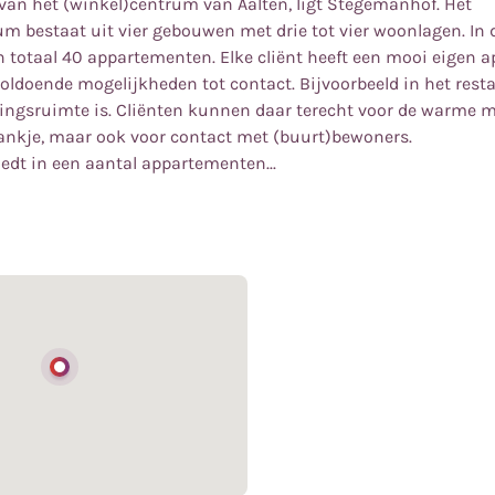
van het (winkel)centrum van Aalten, ligt Stegemanhof. Het
 bestaat uit vier gebouwen met drie tot vier woonlagen. In
n totaal 40 appartementen. Elke cliënt heeft een mooi eigen 
 voldoende mogelijkheden tot contact. Bijvoorbeeld in het rest
ngsruimte is. Cliënten kunnen daar terecht voor de warme ma
ankje, maar ook voor contact met (buurt)bewoners.
dt in een aantal appartementen...
van het (winkel)centrum van Aalten, ligt Stegemanhof. Het
 bestaat uit vier gebouwen met drie tot vier woonlagen. In
n totaal 40 appartementen. Elke cliënt heeft een mooi eigen 
k zelfstandig mogelijk wonen en leven.
 voldoende mogelijkheden tot contact. Bijvoorbeeld in het rest
ngsruimte is. Cliënten kunnen daar terecht voor de warme ma
ankje, maar ook voor contact met (buurt)bewoners.
edt in een aantal appartementen somatische verpleeghuiszor
t van Stegemanhof is dat cliënten zo zelfstandig mogelijk w
cht voor welzijn en een zinvolle dagbesteding.