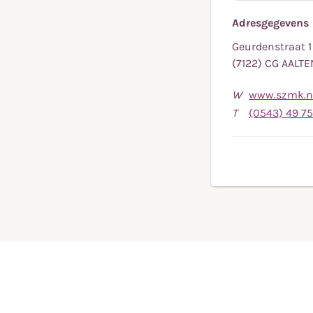
Adresgegevens
Geurdenstraat 1
(7122) CG AALTE
W
www.szmk.nl
T
(0543) 49 7