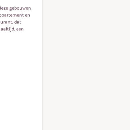
 deze gebouwen
appartement en
aurant, dat
altijd, een
 deze gebouwen
appartement en
aurant, dat
altijd, een
g.
onen en leven.