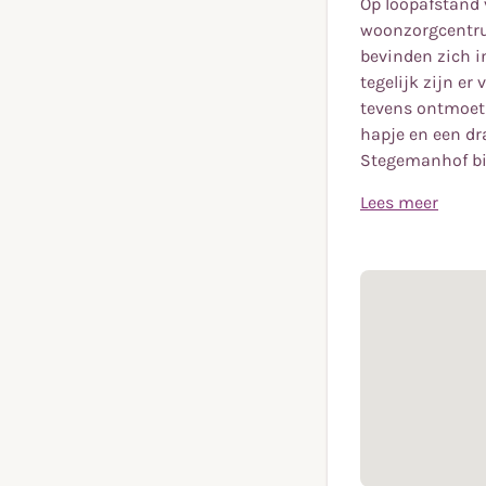
Op loopafstand 
woonzorgcentrum
bevinden zich i
tegelijk zijn er
tevens ontmoeti
hapje en een dr
Stegemanhof bie
Lees meer
Op loopafstand 
Doelstelling
woonzorgcentrum
bevinden zich i
Zo lang mogelij
tegelijk zijn er
tevens ontmoeti
hapje en een dr
Stegemanhof bi
Wonen
Het uitgangspun
Er is veel aanda