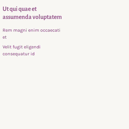
Ut qui quae et
assumenda voluptatem
Rem magni enim occaecati
et
Velit fugit eligendi
consequatur id