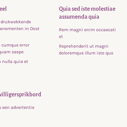
eel
Quia sed iste molestiae
assumenda quia
indrukwekkende
venementen in Oost
Rem magni enim occaecati
et
 cumque error
Reprehenderit ut magni
uam saepe
doloremque illum iste quo
nulla quia et
willigersprikbord
s een advertentie