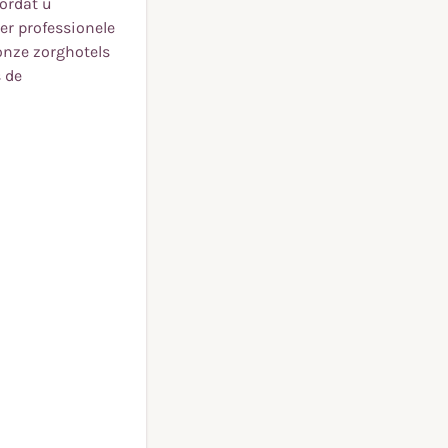
ordat u
er professionele
 onze zorghotels
s de