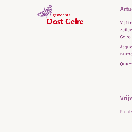
Actu
Vijf 
,
zeile
home
Gelre
Atque
numq
Quam 
Vrij
Plaat