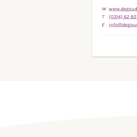
W
www.degoude
T
(0314) 62 82
E
info@degoud