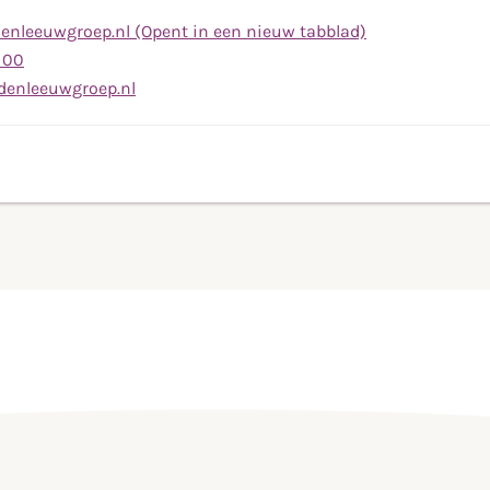
nleeuwgroep.nl (Opent in een nieuw tabblad)
Bel
 00
naar
Stuur
enleeuwgroep.nl
telefoonnummer
een
(0314)
e-
62
mail
82
naar
00
info@degoudenleeuwgroep.nl