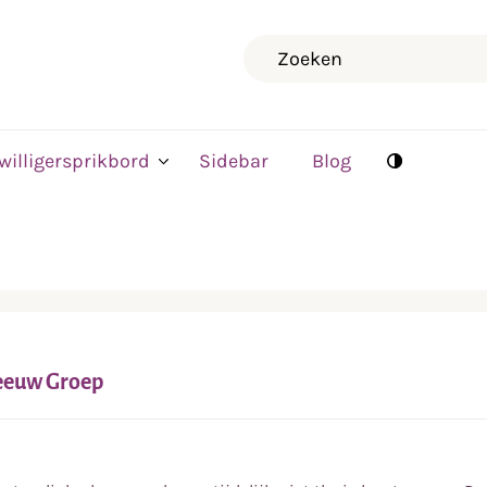
Zoeken
jwilligersprikbord
Sidebar
Blog
eeuw Groep