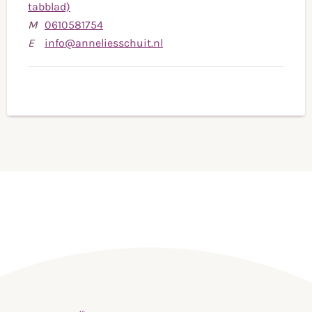
tabblad)
Bel
M
0610581754
naar
Stuur
E
info@anneliesschuit.nl
mobiele
een
telefoonnummer
e-
0610581754
mail
naar
info@anneliesschuit.nl