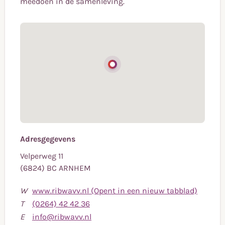
meedoen in de samenleving.
Adresgegevens
Velperweg 11
(6824) BC ARNHEM
W
www.ribwavv.nl (Opent in een nieuw tabblad)
Bel
T
(0264) 42 42 36
naar
Stuur
E
info@ribwavv.nl