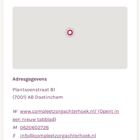
Adresgegevens
Plantsoenstraat 81
(7001) AB Doetinchem
W
www.compleetzorgachterhoek.nl/ (Opent in
een nieuw tabblad)
Bel
M
0620602726
naar
Stuur
E
info@compleetzorgachterhoek.nl