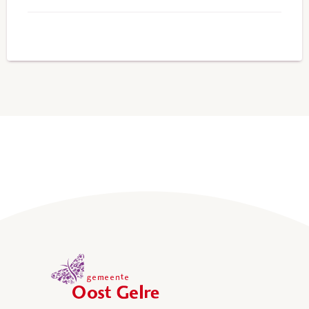
naar
telefoonnummer
(0315)
64
14
43
,
home