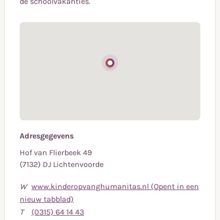
de schoolvakanties.
Adresgegevens
Hof van Flierbeek 49
(7132) DJ Lichtenvoorde
W
www.kinderopvanghumanitas.nl (Opent in een
nieuw tabblad)
Bel
T
(0315) 64 14 43