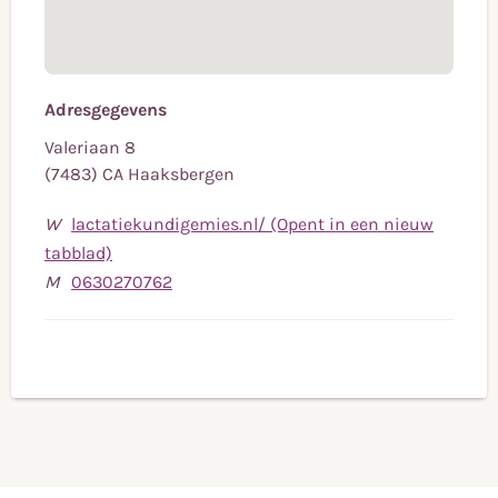
Adresgegevens
Valeriaan 8
(7483) CA Haaksbergen
W
lactatiekundigemies.nl/ (Opent in een nieuw
tabblad)
Bel
M
0630270762
naar
mobiele
telefoonnummer
0630270762