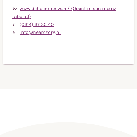
W
www.deheemhoeve.nl/ (Opent in een nieuw
tabblad)
Bel
T
(0314) 37 30 40
naar
Stuur
E
info@heemzorg.nl
telefoonnummer
een
(0314)
e-
37
mail
30
naar
40
info@heemzorg.nl