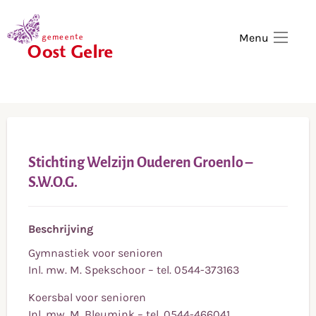
,
home
Menu
Stichting Welzijn Ouderen Groenlo –
S.W.O.G.
Beschrijving
Gymnastiek voor senioren
Inl. mw. M. Spekschoor – tel. 0544-373163
Koersbal voor senioren
Inl. mw. M. Bleumink – tel. 0544-466041