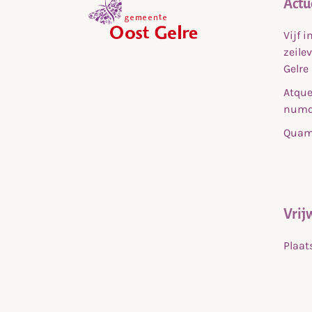
Actu
Vijf 
,
zeile
home
Gelre
Atque
numq
Quam 
Vrij
Plaat