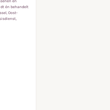
assenen en
idt én behandelt
sel, Oost-
sisdienst,