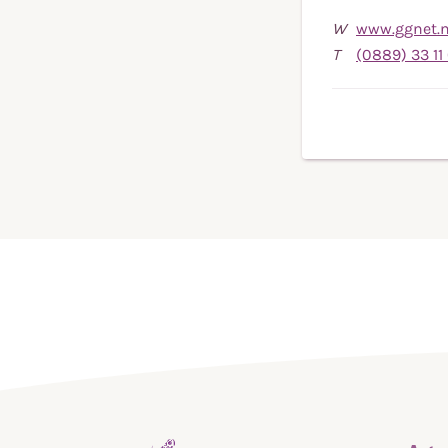
W
www.ggnet.nl
T
(0889) 33 11