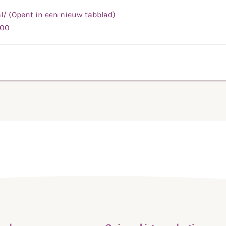
/ (Opent in een nieuw tabblad)
Bel
 00
naar
telefoonnummer
(0889)
33
11
00