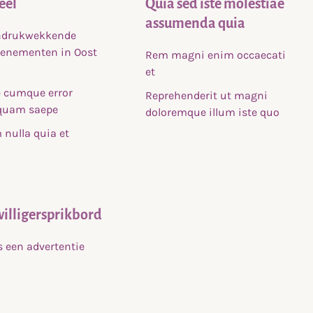
eel
Quia sed iste molestiae
assumenda quia
indrukwekkende
venementen in Oost
Rem magni enim occaecati
et
 cumque error
Reprehenderit ut magni
uam saepe
doloremque illum iste quo
nulla quia et
willigersprikbord
s een advertentie