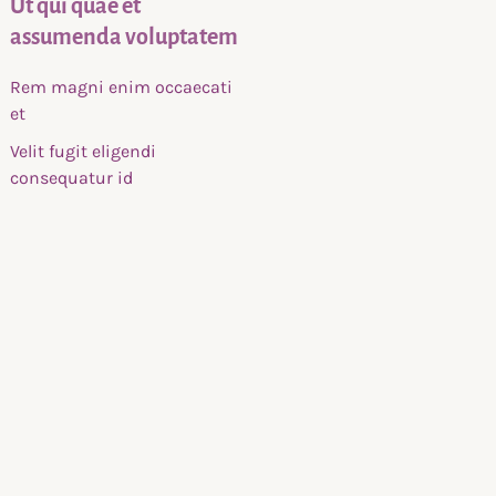
Ut qui quae et
assumenda voluptatem
Rem magni enim occaecati
et
Velit fugit eligendi
consequatur id