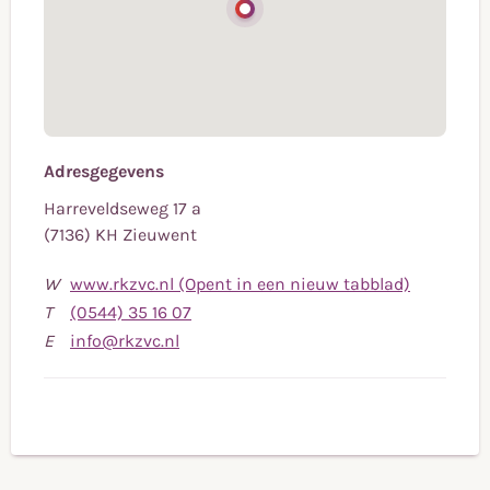
Adresgegevens
Harreveldseweg 17 a
(7136) KH Zieuwent
W
www.rkzvc.nl (Opent in een nieuw tabblad)
Bel
T
(0544) 35 16 07
Stuur
naar
E
info@rkzvc.nl
een
telefoonnummer
e-
(0544)
mail
35
naar
16
info@rkzvc.nl
07