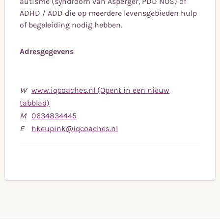
autisme (syndroom van Asperger, PDD NOS) of
ADHD / ADD die op meerdere levensgebieden hulp
of begeleiding nodig hebben.
Adresgegevens
W
www.iqcoaches.nl (Opent in een nieuw
tabblad)
Bel
M
0634834445
naar
Stuur
E
hkeupink@iqcoaches.nl
mobiele
een
telefoonnummer
e-
0634834445
mail
naar
hkeupink@iqcoaches.nl