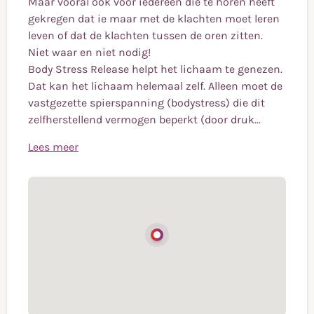
Maar vooral ook voor iedereen die te horen heeft
gekregen dat ie maar met de klachten moet leren
leven of dat de klachten tussen de oren zitten.
Niet waar en niet nodig!
Body Stress Release helpt het lichaam te genezen.
Dat kan het lichaam helemaal zelf. Alleen moet de
vastgezette spierspanning (bodystress) die dit
zelfherstellend vermogen beperkt (door druk...
Lees meer
Body Stress Release is voor jong en oud.
Voor mensen met hoofdpijn, rug-, nek- en
schouderklachten en nog veel meer vervelende
aandoeningen die je beperken energiek en soepel
te leven.
Maar vooral ook voor iedereen die te horen heeft
gekregen dat ie maar met de klachten moet leren
leven of dat de klachten tussen de oren zitten.
Niet waar en niet nodig!