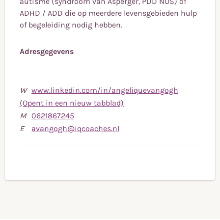
autisme (syndroom van Asperger, PDD NOS) of
ADHD / ADD die op meerdere levensgebieden hulp
of begeleiding nodig hebben.
Adresgegevens
W
www.linkedin.com/in/angeliquevangogh
(Opent in een nieuw tabblad)
Bel
M
0621867245
naar
Stuur
E
avangogh@iqcoaches.nl
mobiele
een
telefoonnummer
e-
0621867245
mail
naar
avangogh@iqcoaches.nl