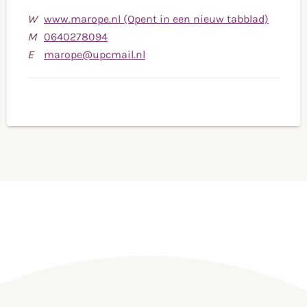
W
www.marope.nl (Opent in een nieuw tabblad)
Bel
M
0640278094
naar
Stuur
E
marope@upcmail.nl
mobiele
een
telefoonnummer
e-
0640278094
mail
naar
marope@upcmail.nl