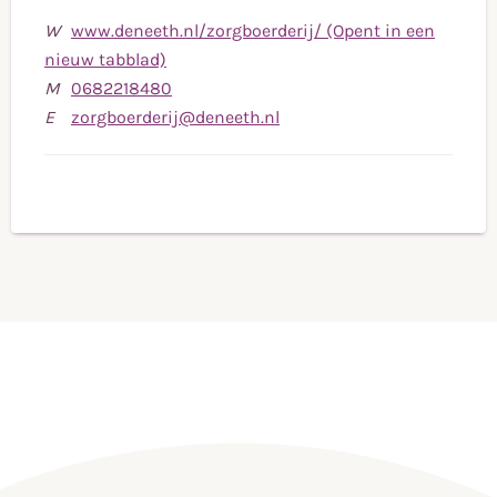
W
www.deneeth.nl/zorgboerderij/ (Opent in een
nieuw tabblad)
Bel
M
0682218480
naar
Stuur
E
zorgboerderij@deneeth.nl
mobiele
een
telefoonnummer
e-
0682218480
mail
naar
zorgboerderij@deneeth.nl