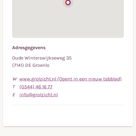
Adresgegevens
Oude Winterswijkseweg 35
(7141) DE Groenlo
W
www.grolzicht.nl (Opent in een nieuw tabblad)
Bel
T
(0544) 46 16 77
naar
Stuur
E
info@grolzicht.nl
telefoonnummer
een
(0544)
e-
46
mail
16
naar
77
info@grolzicht.nl