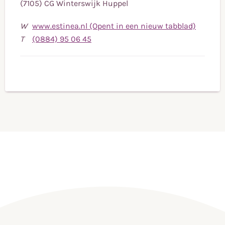
(7105) CG Winterswijk Huppel
W
www.estinea.nl (Opent in een nieuw tabblad)
Bel
T
(0884) 95 06 45
naar
telefoonnummer
(0884)
95
06
45