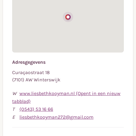
Adresgegevens
Curaçaostraat 18
(7101) AW Winterswijk
W
www.liesbethkooyman.nl (Opent in een nieuw
tabblad)
Bel
T
(0543) 53 16 66
naar
Stuur
E
liesbethkooyman272@gmail.com
telefoonnummer
een
(0543)
e-