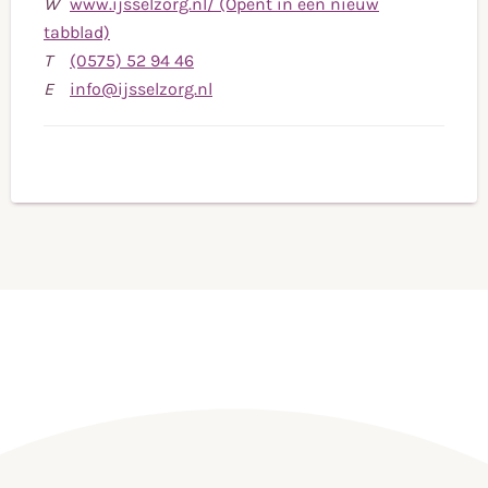
W
www.ijsselzorg.nl/ (Opent in een nieuw
tabblad)
Bel
T
(0575) 52 94 46
naar
Stuur
E
info@ijsselzorg.nl
telefoonnummer
een
(0575)
e-
52
mail
94
naar
46
info@ijsselzorg.nl