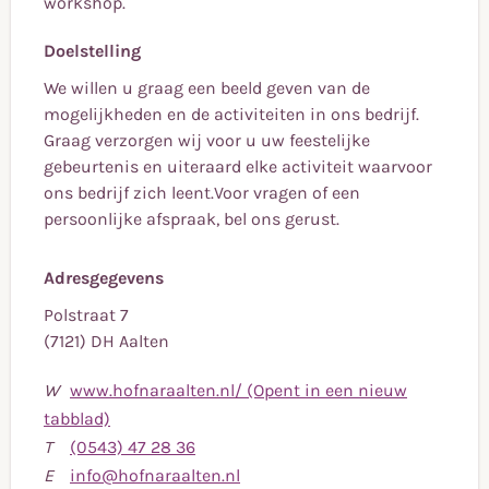
workshop.
Doelstelling
We willen u graag een beeld geven van de
mogelijkheden en de activiteiten in ons bedrijf.
Graag verzorgen wij voor u uw feestelijke
gebeurtenis en uiteraard elke activiteit waarvoor
ons bedrijf zich leent.Voor vragen of een
persoonlijke afspraak, bel ons gerust.
Adresgegevens
Polstraat 7
(7121) DH Aalten
W
www.hofnaraalten.nl/ (Opent in een nieuw
tabblad)
Bel
T
(0543) 47 28 36
naar
Stuur
E
info@hofnaraalten.nl