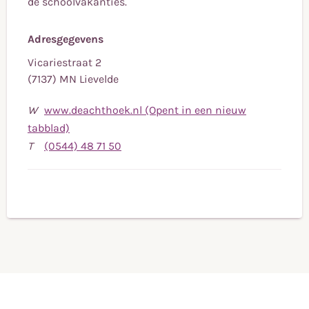
de schoolvakanties.
Adresgegevens
Vicariestraat 2
(7137) MN Lievelde
W
www.deachthoek.nl (Opent in een nieuw
tabblad)
Bel
T
(0544) 48 71 50
naar
telefoonnummer
(0544)
48
71
50