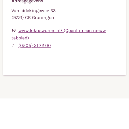
Adresgegevens
Van Iddekingeweg 33
(9721) CB Groningen
W
www.fokuswonen.nl/ (Opent in een nieuw
tabblad)
Bel
T
(0505) 21 72 00
naar
telefoonnummer
(0505)
21
72
00