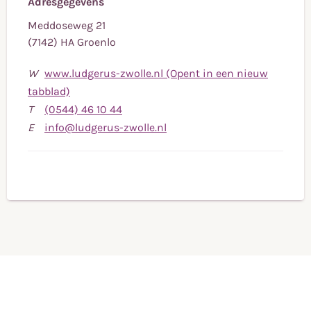
Adresgegevens
Meddoseweg 21
(7142) HA Groenlo
W
www.ludgerus-zwolle.nl (Opent in een nieuw
tabblad)
Bel
T
(0544) 46 10 44
naar
Stuur
E
info@ludgerus-zwolle.nl
telefoonnummer
een
(0544)
e-
46
mail
10
naar
44
info@ludgerus-
zwolle.nl