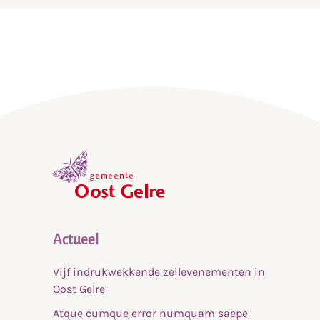
vaandel, uiteraard alles binnen de mogelijkheden
die er zijn.
”
,
home
Actueel
Vijf indrukwekkende zeilevenementen in
Oost Gelre
Atque cumque error numquam saepe