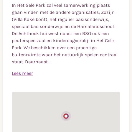
In Het Gele Park zal veel samenwerking plaats
gaan vinden met de andere organisaties; Zozijn
(Villa Kakelbont), het regulier basisonderwijs,
speciaal basisonderwijs en de Hamalandschool.
De Achthoek huisvest naast een BSO ook een
peuterspeelzaal en kinderdagverblijf in Het Gele
Park. We beschikken over een prachtige
buitenruimte waar het natuurlijk spelen centraal
staat. Daarnaast...
Lees meer
BSO het Gele Park is onderdeel van Stichting de
Doelstelling
Achthoek.
De BSO is gevestigd in IEKC het Gele Park en
website www.deachthoek.com
bestemd voor de kinderen die in het IEKC
onderwijs volgen.
In Het Gele Park zal veel samenwerking plaats
gaan vinden met de andere organisaties; Zozijn