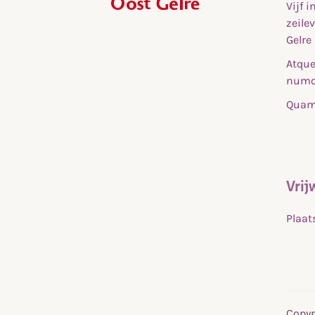
Vijf 
,
zeile
home
Gelre
Atque
numq
Quam 
Vrij
Plaat
Copyr