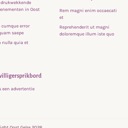
indrukwekkende
venementen in Oost
Rem magni enim occaecati
et
 cumque error
Reprehenderit ut magni
uam saepe
doloremque illum iste quo
nulla quia et
willigersprikbord
s een advertentie
ight Oost Gelre 2026