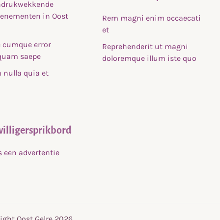
indrukwekkende
venementen in Oost
Rem magni enim occaecati
et
 cumque error
Reprehenderit ut magni
uam saepe
doloremque illum iste quo
nulla quia et
willigersprikbord
s een advertentie
ight Oost Gelre 2026