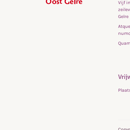
Vijf 
,
zeile
home
Gelre
Atque
numq
Quam 
Vrij
Plaat
Copyr