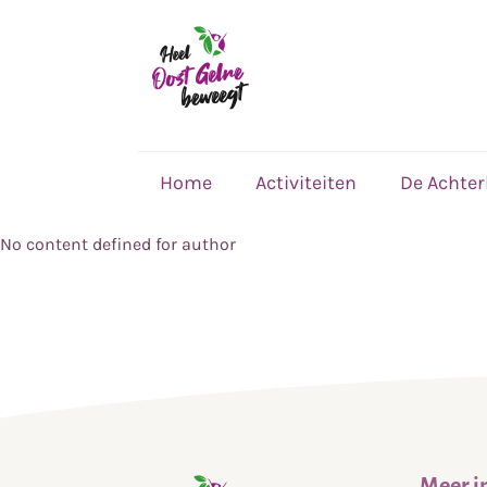
,
home
Home
Activiteiten
De Achte
No content defined for author
Meer i