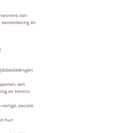
 inwoners van
de samenleving én
!
tijdsbestedingen
sporten, een
ding en kennis
veilige, sociale
et hun