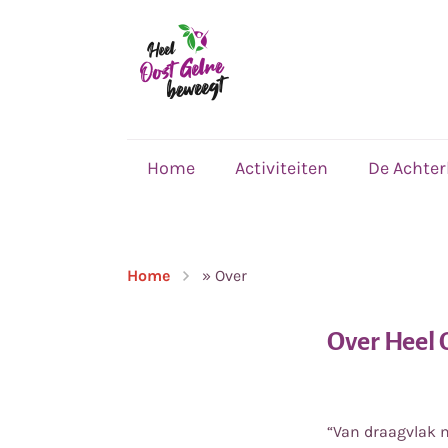
,
home
Home
Activiteiten
De Achte
Home
»
Over
Over Heel 
“Van draagvlak 