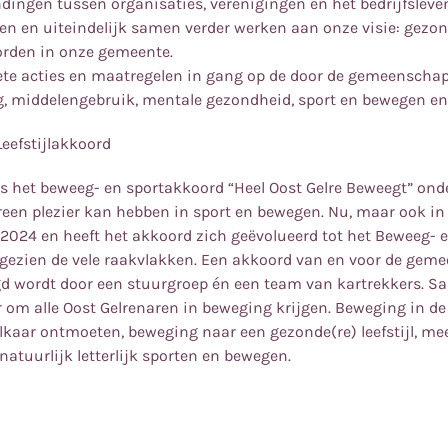
dingen tussen organisaties, verenigingen en het bedrijfsleven
en en uiteindelijk samen verder werken aan onze visie: gezo
orden in onze gemeente.
ete acties en maatregelen in gang op de door de gemeenschap
g, middelengebruik, mentale gezondheid, sport en bewegen e
eefstijlakkoord
is het beweeg- en sportakkoord “Heel Oost Gelre Beweegt” ond
ereen plezier kan hebben in sport en bewegen. Nu, maar ook in
 2024 en heeft het akkoord zich geëvolueerd tot het Beweeg- 
 gezien de vele raakvlakken. Een akkoord van en voor de gem
d wordt door een stuurgroep én een team van kartrekkers. S
r om alle Oost Gelrenaren in beweging krijgen. Beweging in de
lkaar ontmoeten, beweging naar een gezonde(re) leefstijl, me
atuurlijk letterlijk sporten en bewegen.