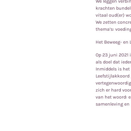
We leggen verbin
krachten bundel
vitaal oud(er) w
We zetten concr
thema’s: voedin
Het Beweeg- en L
Op 23 juni 2021 
als doel dat ied
Inmiddels is het
Leefstijlakkoord
vertegenwoordig
zich er hard voo
van het woord: e
samenleving en n