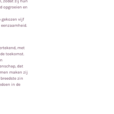
, zodat zij hun
nd opgroeien en
 gekozen vijf
n eenzaamheid.
ertekend, met
 de toekomst.
en
eenschap, dat
amen maken zij
 breedste zin
edoen in de